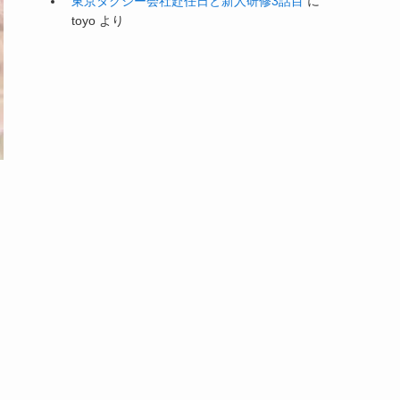
東京タクシー会社赴任日と新人研修3話目
に
toyo
より