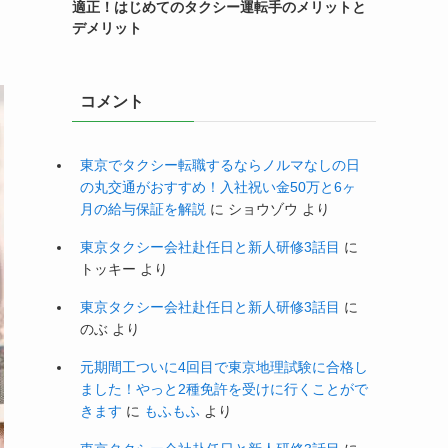
適正！はじめてのタクシー運転手のメリットと
デメリット
コメント
東京でタクシー転職するならノルマなしの日
の丸交通がおすすめ！入社祝い金50万と6ヶ
月の給与保証を解説
に
ショウゾウ
より
東京タクシー会社赴任日と新人研修3話目
に
トッキー
より
東京タクシー会社赴任日と新人研修3話目
に
のぶ
より
元期間工ついに4回目で東京地理試験に合格し
ました！やっと2種免許を受けに行くことがで
きます
に
もふもふ
より